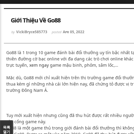
Sketchbook5, 스케치북5
Sketchbook5, 스케치북5
Giới Thiệu Về Go88
VickiBryce585773
Apr 05, 2022
by
posted
Go88 là 1 trong 10 game đánh bài đổi thưởng uy tín bậc nhất t
thiên đường cờ bạc online với đa dạng các trò chơi online khá
Sketchbook5, 스케치북5
Sketchbook5, 스케치북5
trực tuyến,
xem ngay
game mậu binh, phỏm, sâm lốc,…
Mặc dù, Go88 mới chỉ xuất hiện trên thị trường game đổi th
thua kém gì những nhà cái lớn hiện nay, đã chứng tỏ được vị tr
trường Đông Nam Á.
Tuy mới xuất hiện nhưng cũng đã thu hút được rất nhiều ngườ
vào cổng game này.
목록
Go88 là một game thủ trong giới đánh bài đổi thưởng thì không
열기