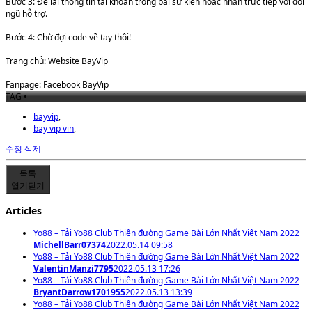
Bước 3: Để lại thông tin tài khoản trong bài sự kiện hoặc nhắn trực tiếp với đội
ngũ hỗ trợ.
Bước 4: Chờ đợi code về tay thôi!
Trang chủ: Website BayVip
Fanpage: Facebook BayVip
TAG •
bayvip
,
bay vip vin
,
수정
삭제
목록
열기
닫기
Articles
Yo88 – Tải Yo88 Club Thiên đường Game Bài Lớn Nhất Việt Nam 2022
MichellBarr07374
2022.05.14 09:58
Yo88 – Tải Yo88 Club Thiên đường Game Bài Lớn Nhất Việt Nam 2022
ValentinManzi7795
2022.05.13 17:26
Yo88 – Tải Yo88 Club Thiên đường Game Bài Lớn Nhất Việt Nam 2022
BryantDarrow1701955
2022.05.13 13:39
Yo88 – Tải Yo88 Club Thiên đường Game Bài Lớn Nhất Việt Nam 2022