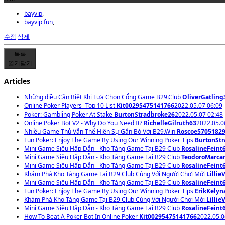
bayvip
,
bayvip fun
,
수정
삭제
목록
열기
닫기
Articles
Những điều Cần Biết Khi Lựa Chọn Cổng Game B29.Club
OliverGatlin
Online Poker Players- Top 10 List
Kit00295475141766
2022.05.07 06:09
Poker: Gambling Poker At Stake
BurtonStradbroke26
2022.05.07 02:48
Online Poker Bot V2 - Why Do You Need It?
RichelleGilruth63
2022.05.0
Nhiều Game Thủ Vẫn Thể Hiện Sự Gắn Bó Với B29.Win
Roscoe5705182
Fun Poker: Enjoy The Game By Using Our Winning Poker Tips
BurtonSt
Mini Game Siêu Hấp Dẫn - Kho Tàng Game Tại B29 Club
RosalineFeint
Mini Game Siêu Hấp Dẫn - Kho Tàng Game Tại B29 Club
TeodoroMarca
Mini Game Siêu Hấp Dẫn - Kho Tàng Game Tại B29 Club
RosalineFeint
Khám Phá Kho Tàng Game Tại B29 Club Cùng Với Người Chơi Mới
Lillie
Mini Game Siêu Hấp Dẫn - Kho Tàng Game Tại B29 Club
RosalineFeint
Fun Poker: Enjoy The Game By Using Our Winning Poker Tips
ErikKelyn
Khám Phá Kho Tàng Game Tại B29 Club Cùng Với Người Chơi Mới
Lillie
Mini Game Siêu Hấp Dẫn - Kho Tàng Game Tại B29 Club
RosalineFeint
How To Beat A Poker Bot In Online Poker
Kit00295475141766
2022.05.0