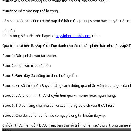
#Bước 4: Nhập đủ thông tin có trong thẻ: số seri, mã số thẻ cào,…
#Bước 5: Bấm vào nạp thẻ là xong.
Bên cạnh đó, bạn cũng có thể nạp thẻ bằng ứng dụng Momo hay chuyển tiền qua 
Rút tiền
Rút thưởng siêu tốc trên bayvip -
bayvipbet.tumblr.com
, Club
Quá trình rút tiền BayVip Club Fun dành cho tất cả các phiên bản như: Bayvip247
Bước 1: Đăng nhập vào tài khoản.
Bước 2: chọn vào mục rút tiền.
Bước 3: Điền đầy đủ thông tin theo hướng dẫn.
Bước 4: xin số tài khoản Bayvip bằng cách thông qua nhân viên trực page của nh
Bước 5: Lựa chọn hình thức chuyển tiền qua ví momo hoặc ngân hàng.
Bước 6: Trở về trang chủ nhà cái và xác nhận giao dịch vừa thực hiện.
Bước 7: Chờ đợi vài phút, tiền sẽ có ngay trong tài khoản Bayvip.
Chỉ cần thực hiện đủ 7 bước trên, bạn tha hồ trải nghiệm sự thú vị trong game r
TAG •