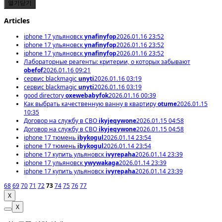
열기
닫기
Articles
iphone 17 ульяновск
ynafinyfop
2026.01.16 23:52
iphone 17 ульяновск
ynafinyfop
2026.01.16 23:52
iphone 17 ульяновск
ynafinyfop
2026.01.16 23:52
Лабораторные реагенты: критерии, о которых забывают
obefof
2026.01.16 09:21
сервис blackmagic
unyti
2026.01.16 03:19
сервис blackmagic
unyti
2026.01.16 03:19
good directory
oxewebabyfok
2026.01.16 00:39
Как выбрать качественную ванну в квартиру
otume
2026.01.15
10:35
Договор на службу в СВО
ikyjeqywone
2026.01.15 04:58
Договор на службу в СВО
ikyjeqywone
2026.01.15 04:58
iphone 17 тюмень
ibykogul
2026.01.14 23:54
iphone 17 тюмень
ibykogul
2026.01.14 23:54
iphone 17 купить ульяновск
ivyrepaha
2026.01.14 23:39
iphone 17 ульяновск
ywywakaga
2026.01.14 23:39
iphone 17 купить ульяновск
ivyrepaha
2026.01.14 23:39
68
69
70
71
72
73
74
75
76
77
X
X