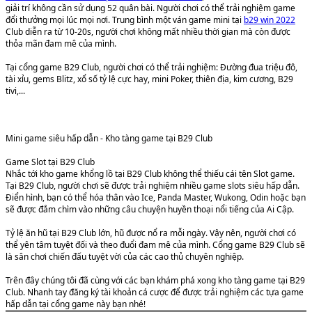
giải trí không cần sử dụng 52 quân bài. Người chơi có thể trải nghiệm game
đổi thưởng mọi lúc mọi nơi. Trung bình một ván game mini tại
b29 win 2022
Club diễn ra từ 10-20s, người chơi không mất nhiều thời gian mà còn được
thỏa mãn đam mê của mình.
Tại cổng game B29 Club, người chơi có thể trải nghiệm: Đường đua triệu đô,
tài xỉu, gems Blitz, xổ số tỷ lệ cực hay, mini Poker, thiên địa, kim cương, B29
tivi,...
Mini game siêu hấp dẫn - Kho tàng game tại B29 Club
Game Slot tại B29 Club
Nhắc tới kho game khổng lồ tại B29 Club không thể thiếu cái tên Slot game.
Tại B29 Club, người chơi sẽ được trải nghiệm nhiều game slots siêu hấp dẫn.
Điển hình, bạn có thể hóa thân vào Ice, Panda Master, Wukong, Odin hoặc bạn
sẽ được đắm chìm vào những câu chuyện huyền thoại nổi tiếng của Ai Cập.
Tỷ lệ ăn hũ tại B29 Club lớn, hũ được nổ ra mỗi ngày. Vậy nên, người chơi có
thể yên tâm tuyệt đối và theo đuổi đam mê của mình. Cổng game B29 Club sẽ
là sân chơi chiến đấu tuyệt vời của các cao thủ chuyên nghiệp.
Trên đây chúng tôi đã cùng với các bạn khám phá xong kho tàng game tại B29
Club. Nhanh tay đăng ký tài khoản cá cược để được trải nghiệm các tựa game
hấp dẫn tại cổng game này bạn nhé!