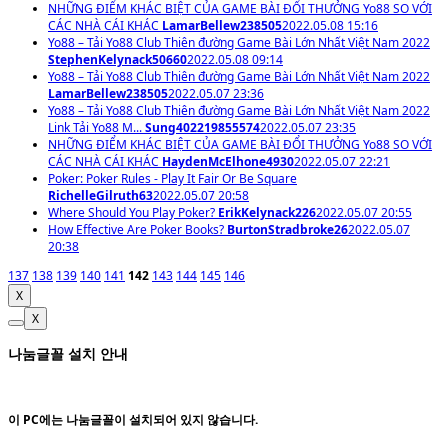
NHỮNG ĐIỂM KHÁC BIỆT CỦA GAME BÀI ĐỔI THƯỞNG Yo88 SO VỚI
CÁC NHÀ CÁI KHÁC
LamarBellew238505
2022.05.08 15:16
Yo88 – Tải Yo88 Club Thiên đường Game Bài Lớn Nhất Việt Nam 2022
StephenKelynack50660
2022.05.08 09:14
Yo88 – Tải Yo88 Club Thiên đường Game Bài Lớn Nhất Việt Nam 2022
LamarBellew238505
2022.05.07 23:36
Yo88 – Tải Yo88 Club Thiên đường Game Bài Lớn Nhất Việt Nam 2022
Link Tải Yo88 M...
Sung402219855574
2022.05.07 23:35
NHỮNG ĐIỂM KHÁC BIỆT CỦA GAME BÀI ĐỔI THƯỞNG Yo88 SO VỚI
CÁC NHÀ CÁI KHÁC
HaydenMcElhone4930
2022.05.07 22:21
Poker: Poker Rules - Play It Fair Or Be Square
RichelleGilruth63
2022.05.07 20:58
Where Should You Play Poker?
ErikKelynack226
2022.05.07 20:55
How Effective Are Poker Books?
BurtonStradbroke26
2022.05.07
20:38
137
138
139
140
141
142
143
144
145
146
X
X
나눔글꼴 설치 안내
이 PC에는
나눔글꼴
이 설치되어 있지 않습니다.