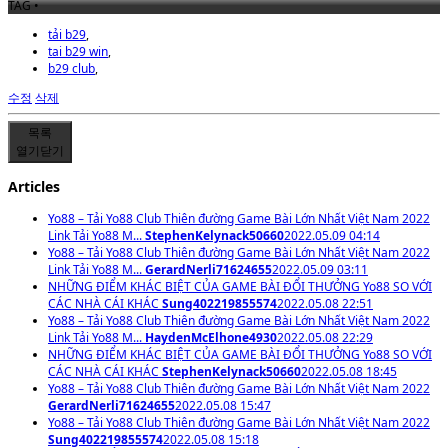
TAG •
tải b29
,
tai b29 win
,
b29 club
,
수정
삭제
목록
열기
닫기
Articles
Yo88 – Tải Yo88 Club Thiên đường Game Bài Lớn Nhất Việt Nam 2022
Link Tải Yo88 M...
StephenKelynack50660
2022.05.09 04:14
Yo88 – Tải Yo88 Club Thiên đường Game Bài Lớn Nhất Việt Nam 2022
Link Tải Yo88 M...
GerardNerli71624655
2022.05.09 03:11
NHỮNG ĐIỂM KHÁC BIỆT CỦA GAME BÀI ĐỔI THƯỞNG Yo88 SO VỚI
CÁC NHÀ CÁI KHÁC
Sung402219855574
2022.05.08 22:51
Yo88 – Tải Yo88 Club Thiên đường Game Bài Lớn Nhất Việt Nam 2022
Link Tải Yo88 M...
HaydenMcElhone4930
2022.05.08 22:29
NHỮNG ĐIỂM KHÁC BIỆT CỦA GAME BÀI ĐỔI THƯỞNG Yo88 SO VỚI
CÁC NHÀ CÁI KHÁC
StephenKelynack50660
2022.05.08 18:45
Yo88 – Tải Yo88 Club Thiên đường Game Bài Lớn Nhất Việt Nam 2022
GerardNerli71624655
2022.05.08 15:47
Yo88 – Tải Yo88 Club Thiên đường Game Bài Lớn Nhất Việt Nam 2022
Sung402219855574
2022.05.08 15:18