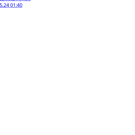
5.24 01:40