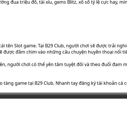
 đua triệu đô, tài xỉu, gems Blitz, xổ số tỷ lệ cực hay, mini 
ái tên Slot game. Tại B29 Club, người chơi sẽ được trải ngh
ẽ được đắm chìm vào những câu chuyện huyền thoại nổi tiế
 nên, người chơi có thể yên tâm tuyệt đối và theo đuổi đam
o tàng game tại B29 Club. Nhanh tay đăng ký tài khoản cá 