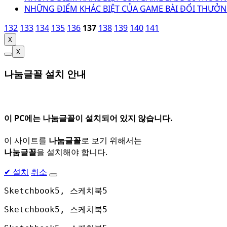
NHỮNG ĐIỂM KHÁC BIỆT CỦA GAME BÀI ĐỔI THƯỞNG
132
133
134
135
136
137
138
139
140
141
X
X
나눔글꼴 설치 안내
이 PC에는
나눔글꼴
이 설치되어 있지 않습니다.
이 사이트를
나눔글꼴
로 보기 위해서는
나눔글꼴
을 설치해야 합니다.
✔
설치
취소
Sketchbook5, 스케치북5
Sketchbook5, 스케치북5