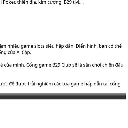
Poker, thiên địa, kim cương, B29 tivi,...
iệm nhiều game slots siêu hấp dẫn. Điển hình, bạn có thể
ng của Ai Cập.
 mê của mình. Cổng game B29 Club sẽ là sân chơi chiến đấu
cược để được trải nghiệm các tựa game hấp dẫn tại cổng