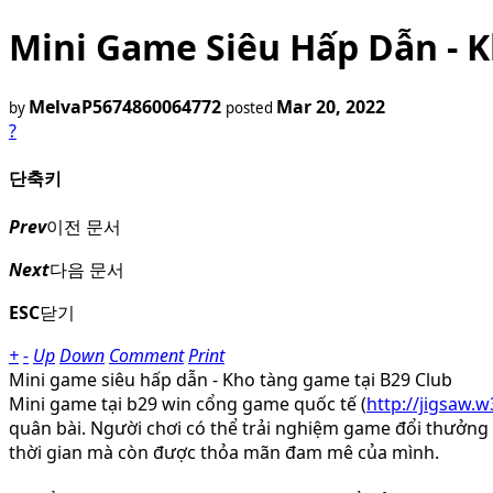
Mini Game Siêu Hấp Dẫn - K
MelvaP5674860064772
Mar 20, 2022
by
posted
?
단축키
Prev
이전 문서
Next
다음 문서
ESC
닫기
+
-
Up
Down
Comment
Print
Mini game siêu hấp dẫn - Kho tàng game tại B29 Club
Mini game tại b29 win cổng game quốc tế (
http://jigsaw.
quân bài. Người chơi có thể trải nghiệm game đổi thưởng 
thời gian mà còn được thỏa mãn đam mê của mình.