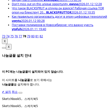
Don't miss out on this unique opportunity.
ewyso
2026.01.12 12:28
Что такое BLACKSPRUT и откуда он взялся? Рабочая ссылка TOR
onion на блекспрут 20...
BLACKSPRUTTOR
2026.01.12 10:35
Как правильно организовать досуг в эпоху цифровых технологий
uwytu
2026.01.12 00:28
Поставки полимеров в Новосибирске: что важно учесть
ytofuhi
2026.01.11 19:40
73
74
75
76
77
78
79
80
81
82
X
X
나눔글꼴 설치 안내
이 PC에는
나눔글꼴
이 설치되어 있지 않습니다.
이 사이트를
나눔글꼴
로 보기 위해서는
나눔글꼴
을 설치해야 합니다.
✔
설치
취소
Sketchbook5, 스케치북5
Sketchbook5, 스케치북5