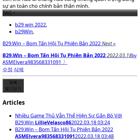
sự an toàn cho chính bản thân mình.
TAG •
b29 win 2022
,
b29Win
,
B29.Win – Bom Tấn Hội Tụ Phiên Bản 2022
Next »
B29.Win – Bom Tấn Hội Tụ Phiên Bản 2022
2022.03.18
by
ASMElvera983568331091
〉
수정
삭제
목록
열기
닫기
Articles
Nhiều Game Thủ Vẫn Thể Hiện Sự Gắn Bó Với
B29.Win
LillieVelasco86
2022.03.18 03:24
B29.Win – Bom Tấn Hội Tụ Phiên Bản 2022
ASMElvera983568331091
2022.03.18 03:48