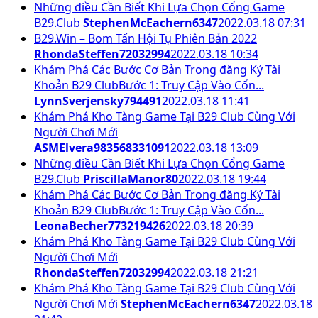
Những điều Cần Biết Khi Lựa Chọn Cổng Game
B29.Club
StephenMcEachern6347
2022.03.18 07:31
B29.Win – Bom Tấn Hội Tụ Phiên Bản 2022
RhondaSteffen72032994
2022.03.18 10:34
Khám Phá Các Bước Cơ Bản Trong đăng Ký Tài
Khoản B29 ClubBước 1: Truy Cập Vào Cổn...
LynnSverjensky794491
2022.03.18 11:41
Khám Phá Kho Tàng Game Tại B29 Club Cùng Với
Người Chơi Mới
ASMElvera983568331091
2022.03.18 13:09
Những điều Cần Biết Khi Lựa Chọn Cổng Game
B29.Club
PriscillaManor80
2022.03.18 19:44
Khám Phá Các Bước Cơ Bản Trong đăng Ký Tài
Khoản B29 ClubBước 1: Truy Cập Vào Cổn...
LeonaBecher773219426
2022.03.18 20:39
Khám Phá Kho Tàng Game Tại B29 Club Cùng Với
Người Chơi Mới
RhondaSteffen72032994
2022.03.18 21:21
Khám Phá Kho Tàng Game Tại B29 Club Cùng Với
Người Chơi Mới
StephenMcEachern6347
2022.03.18