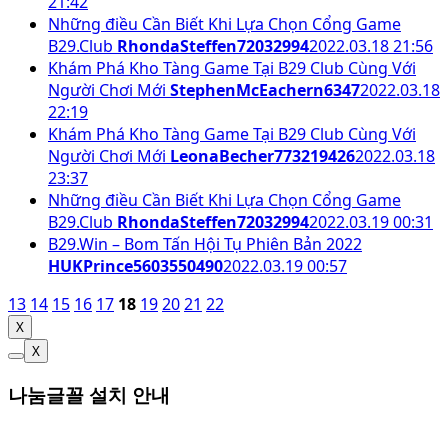
21:42
Những điều Cần Biết Khi Lựa Chọn Cổng Game
B29.Club
RhondaSteffen72032994
2022.03.18 21:56
Khám Phá Kho Tàng Game Tại B29 Club Cùng Với
Người Chơi Mới
StephenMcEachern6347
2022.03.18
22:19
Khám Phá Kho Tàng Game Tại B29 Club Cùng Với
Người Chơi Mới
LeonaBecher773219426
2022.03.18
23:37
Những điều Cần Biết Khi Lựa Chọn Cổng Game
B29.Club
RhondaSteffen72032994
2022.03.19 00:31
B29.Win – Bom Tấn Hội Tụ Phiên Bản 2022
HUKPrince5603550490
2022.03.19 00:57
13
14
15
16
17
18
19
20
21
22
X
X
나눔글꼴 설치 안내