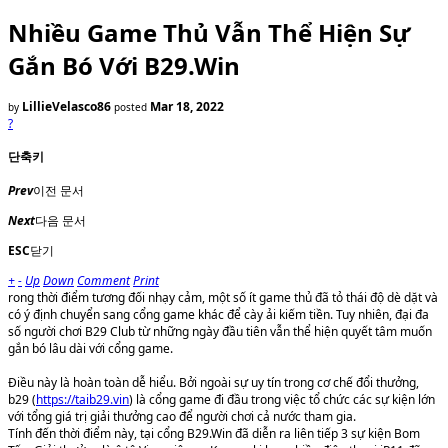
Nhiều Game Thủ Vẫn Thể Hiện Sự
Gắn Bó Với B29.Win
LillieVelasco86
Mar 18, 2022
by
posted
?
단축키
Prev
이전 문서
Next
다음 문서
ESC
닫기
+
-
Up
Down
Comment
Print
rong thời điểm tương đối nhạy cảm, một số ít game thủ đã tỏ thái độ dè dặt và
có ý định chuyển sang cổng game khác để cày ải kiếm tiền. Tuy nhiên, đại đa
số người chơi B29 Club từ những ngày đầu tiên vẫn thể hiện quyết tâm muốn
gắn bó lâu dài với cổng game.
Điều này là hoàn toàn dễ hiểu. Bởi ngoài sự uy tín trong cơ chế đổi thưởng,
b29 (
https://taib29.vin
) là cổng game đi đầu trong việc tổ chức các sự kiện lớn
với tổng giá trị giải thưởng cao để người chơi cả nước tham gia.
Tính đến thời điểm này, tại cổng B29.Win đã diễn ra liên tiếp 3 sự kiện Bom