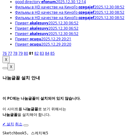
good directory
efonum
2025.12.30 12:14
Фильмы в HD качестве на КиноГо
ozegajef
2025.12.30 08:52
Фильмы в HD качестве на КиноГо
ozegajef
2025.12.30 08:52
Фильмы в HD качестве на КиноГо
ozegajef
2025.12.30 08:52
Привет
akalesuvy
2025.12.30 06:52
Привет
akalesuvy
2025.12.30 06:52
Привет
akalesuvy
2025.12.30 06:52
Привет
ocuqu
2025.12.29 20:21
Привет
ocuqu
2025.12.29 20:20
76
77
78
79
80
81
82
83
84
85
X
X
나눔글꼴 설치 안내
이 PC에는
나눔글꼴
이 설치되어 있지 않습니다.
이 사이트를
나눔글꼴
로 보기 위해서는
나눔글꼴
을 설치해야 합니다.
✔
설치
취소
Sketchbook5, 스케치북5