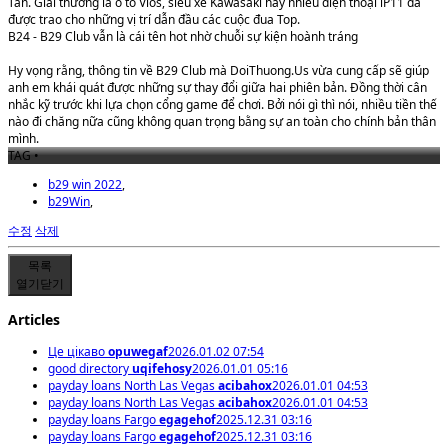
Tấn. Giải thưởng là ô tô Vios, siêu xe Kawasaki hay nhiều điện thoại iP11 đã
được trao cho những vị trí dẫn đầu các cuộc đua Top.
B24 - B29 Club vẫn là cái tên hot nhờ chuỗi sự kiện hoành tráng
Hy vọng rằng, thông tin về B29 Club mà DoiThuong.Us vừa cung cấp sẽ giúp
anh em khái quát được những sự thay đổi giữa hai phiên bản. Đồng thời cân
nhắc kỹ trước khi lựa chọn cổng game để chơi. Bởi nói gì thì nói, nhiều tiền thế
nào đi chăng nữa cũng không quan trọng bằng sự an toàn cho chính bản thân
mình.
TAG •
b29 win 2022
,
b29Win
,
수정
삭제
목록
열기
닫기
Articles
Це цікаво
opuwegaf
2026.01.02 07:54
good directory
uqifehosy
2026.01.01 05:16
payday loans North Las Vegas
acibahox
2026.01.01 04:53
payday loans North Las Vegas
acibahox
2026.01.01 04:53
payday loans Fargo
egagehof
2025.12.31 03:16
payday loans Fargo
egagehof
2025.12.31 03:16