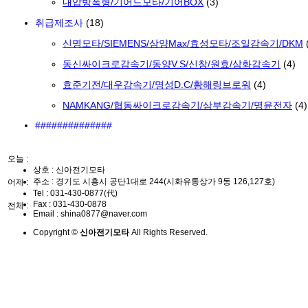
내압방폭형/기어드모타/기어BOX
(3)
취급제조사
(18)
신명모타/SIEMENS/삼양Max/효성모타/조일감속기/DKM
동신싸이크로감속기/동양V.S/신창/원효/삼화감속기
(4)
효준기전/대우감속기/명성D.C/황해링브로워
(4)
NAMKANG/협동싸이크로감속기/삼부감속기/명윤전자
(4)
##############
오늘 :
상호 : 신아전기모타
주소 : 경기도 시흥시 공단1대로 244(시화유통상가 9동 126,127호)
어제 :
Tel :
031-430-0877(代)
Fax :
031-430-0878
전체 :
Email :
shina0877@naver.com
Copyright ©
신아전기모타
All Rights Reserved.