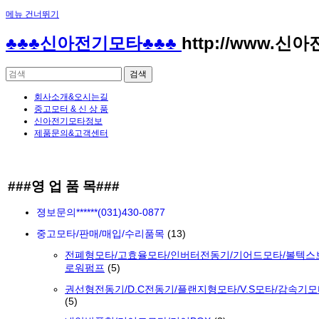
메뉴 건너뛰기
♣♣♣신아전기모타♣♣♣
http://www.신
회사소개&오시는길
중고모터 & 신 상 품
신아전기모타정보
제품문의&고객센터
###영 업 품 목###
졍보문의******(031)430-0877
중고모타/판매/매입/수리품목
(13)
전폐형모타/고효율모타/인버터전동기/기어드모타/볼텍스
로워펌프
(5)
권선형전동기/D.C전동기/플랜지형모타/V.S모타/감속기
(5)