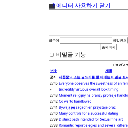
●
?
에디터 사용하기
닫기
글쓴이
비밀번호
홈페이지
비밀글 기능
List of Ar
번호
제목
공지
제품문의 또는 글쓰기를 할 때에는 비밀글 표
2745
Everyone observes the sweetness of an fe
»
Incredibly virtuous overall look timing
2743
Moment religijny na branży profesje handl
2742
Co warto handlować
2741
Bywają jej zagadnień przystaje oraz
2740
Many controls for a successful dating
2739
Distinct path intended for Sexual fine art
2738
Romantic report elegies and several differe