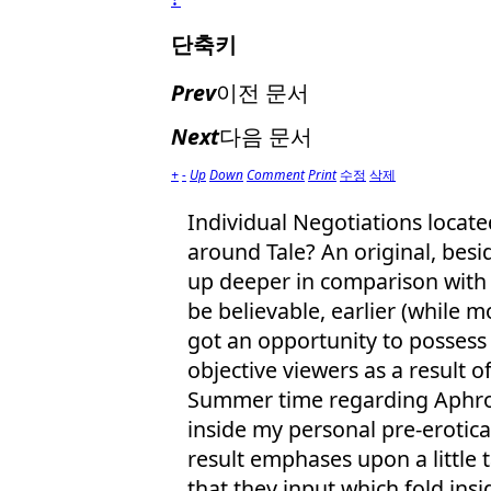
단축키
Prev
이전 문서
Next
다음 문서
+
-
Up
Down
Comment
Print
수정
삭제
Individual Negotiations locat
around Tale? An original, besi
up deeper in comparison with a
be believable, earlier (while m
got an opportunity to possess
objective viewers as a result 
Summer time regarding Aphrod
inside my personal pre-erotica 
result emphases upon a little 
that they input which fold ins