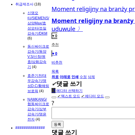
취급제조사
(18)
Moment religijny na branży p
신명모
타/SIEMENS/
Moment religijny na branży
삼양Max/효
uduwule
〉
성모타/조일
감속기/DKM
♥ 0
(6)
추천
동신싸이크로
감속기/동양
♥ 0
V.S/신창/원
효/삼화감속
비추천
기
(4)
목록
효준기전/대
위로
아래로
인쇄
수정
삭제
우감속기/명
✔
댓글 쓰기
성D.C/황해링
●
?
에디터 선택하기
브로워
(4)
✔
텍스트 모드
✔
에디터 모드
NAMKANG/
?
협동싸이크로
감속기/삼부
감속기/명윤
전자
(4)
##############
댓글 쓰기