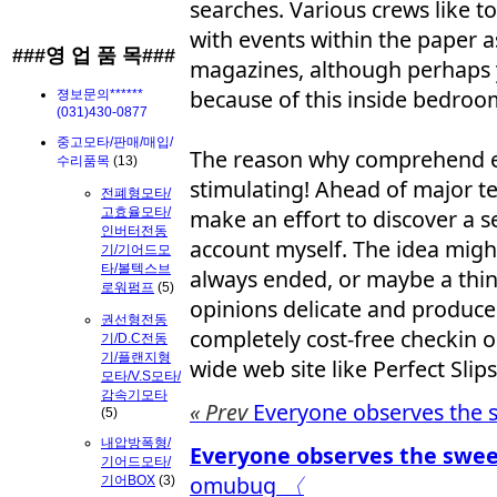
searches. Various crews like t
with events within the paper as
###영 업 품 목###
magazines, although perhaps y
because of this inside bedroo
졍보문의******
(031)430-0877
중고모타/판매/매입/
The reason why comprehend ero
수리품목
(13)
stimulating! Ahead of major te
전폐형모타/
고효율모타/
make an effort to discover a se
인버터전동
account myself. The idea migh
기/기어드모
타/볼텍스브
always ended, or maybe a thin
로워펌프
(5)
opinions delicate and produce
권선형전동
completely cost-free checkin 
기/D.C전동
기/플랜지형
wide web site like Perfect Slip
모타/V.S모타/
감속기모타
« Prev
Everyone observes the 
(5)
내압방폭형/
Everyone observes the swee
기어드모타/
omubug
〈
기어BOX
(3)