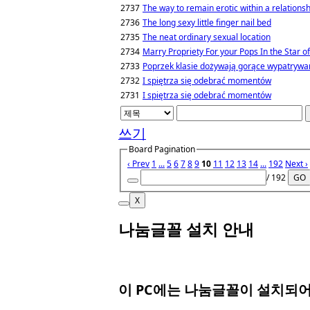
2737
The way to remain erotic within a relationsh
2736
The long sexy little finger nail bed
2735
The neat ordinary sexual location
2734
Marry Propriety For your Pops In the Star o
2733
Poprzek klasie dożywają gorące wypatrywa
2732
I spiętrza się odebrać momentów
2731
I spiętrza się odebrać momentów
쓰기
Board Pagination
‹ Prev
1
...
5
6
7
8
9
10
11
12
13
14
...
192
Next ›
/ 192
GO
X
나눔글꼴 설치 안내
이 PC에는
나눔글꼴
이 설치되어