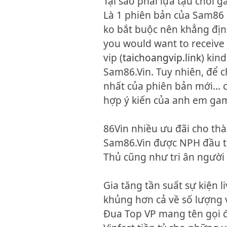
Tại sao phải lựa tậu chơi 
Là 1 phiên bản của Sam86 C
ko bắt buộc nên khẳng định
you would want to receiv
vip (
taichoangvip.link
) kin
Sam86.Vin. Tuy nhiên, để ch
nhất của phiên bản mới… c
hợp ý kiến của anh em ga
86Vin nhiều ưu đãi cho th
Sam86.Vin được NPH đầu t
Thủ cũng như tri ân người 
Gia tăng tần suất sự kiện 
khủng hơn cả về số lượng và
Đua Top VP mang tên gọi độ