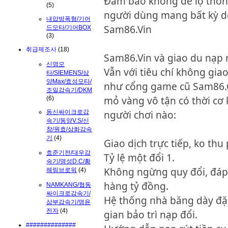
Đảm bảo không để lộ thông
(5)
người dùng mang bất kỳ d
내압방폭형/기어
Sam86.Vin
드모타/기어BOX
(3)
취급제조사
(18)
Sam86.Vin và giao du nạp 
신명모
Vẫn với tiêu chí không gia
타/SIEMENS/삼
양Max/효성모타/
như cổng game cũ Sam86.C
조일감속기/DKM
mỏ vàng vô tận có thời cơ 
(6)
동신싸이크로감
người chơi nào:
속기/동양V.S/신
창/원효/삼화감속
기
(4)
Giao dịch trực tiếp, ko thu
효준기전/대우감
Tỷ lệ một đổi 1.
속기/명성D.C/황
Không ngừng quy đổi, đáp
해링브로워
(4)
hàng tỷ đồng.
NAMKANG/협동
싸이크로감속기/
Hệ thống nhà băng dày đặc
삼부감속기/명윤
전자
(4)
gian bảo trì nạp đổi.
##############