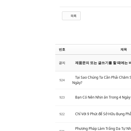
목록
번호
제목
제품문의 또는 글쓰기를 할 때에는 
공지
Tại Sao Chúng Ta Cần Phải Chăm 
924
Ngày?
Bạn Có Nên Nhịn ăn Trong 4 Ngày
923
Chỉ Với 9 Phút để Sở Hữu Bụng Ph
922
Phương Pháp Làm Trắng Da Tự Nhi