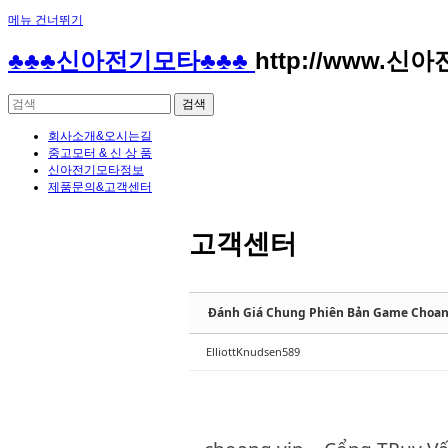
메뉴 건너뛰기
Sketchbook5, 스케치북5
Sketchbook5, 스케치북5
♣♣♣신아전기모타♣♣♣
http://www.신
회사소개&오시는길
중고모터 & 신 상 품
신아전기모타정보
제품문의&고객센터
Sketchbook5, 스케치북5
Sketchbook5, 스케치북5
고객센터
Đánh Giá Chung Phiên Bản Game Choan
ElliottKnudsen589