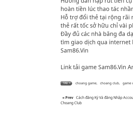
Hướng dẫn nạp rút tiền cụ
hoàn tiền lúc thao tác nhầ
Hỗ trợ đổi thẻ tại rộng rã
thẻ rất tốc sở hữu chỉ vài 
Đầy đủ các nhà băng đa dạ
tìm giao dịch qua internet
Sam86.Vin
Link tải game Sam86.Vin A
choang game
,
choang club
,
game 
TAG •
« Prev
Cách đăng Ký Và đăng Nhập Accou
Choang Club