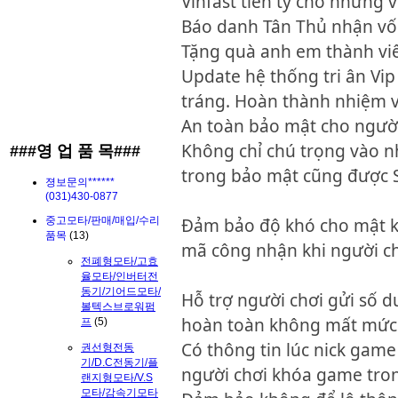
Vinfast tiền tỷ cho những vị
Báo danh Tân Thủ nhận vốn
Tặng quà anh em thành vi
Update hệ thống tri ân Vi
tráng. Hoàn thành nhiệm 
An toàn bảo mật cho người
Không chỉ chú trọng vào n
###영 업 품 목###
trong bảo mật cũng được 
졍보문의******
(031)430-0877
중고모타/판매/매입/수리
Đảm bảo độ khó cho mật kh
품목
(13)
mã công nhận khi người ch
전폐형모타/고효
율모타/인버터전
동기/기어드모타/
Hỗ trợ người chơi gửi số dư
볼텍스브로워펌
hoàn toàn không mất mức 
프
(5)
Có thông tin lúc nick game
권선형전동
기/D.C전동기/플
người chơi khóa game tro
랜지형모타/V.S
모타/감속기모타