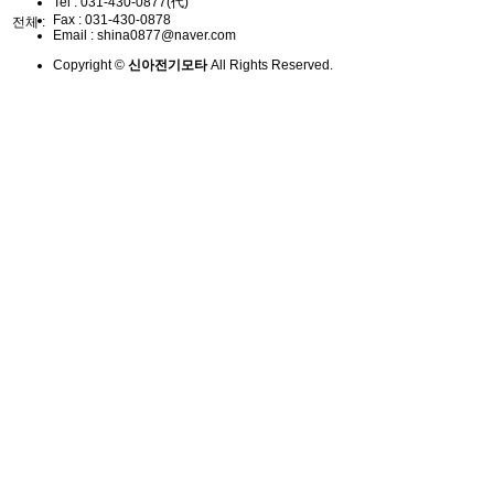
Tel :
031-430-0877(代)
Fax :
031-430-0878
전체 :
Email :
shina0877@naver.com
Copyright ©
신아전기모타
All Rights Reserved.