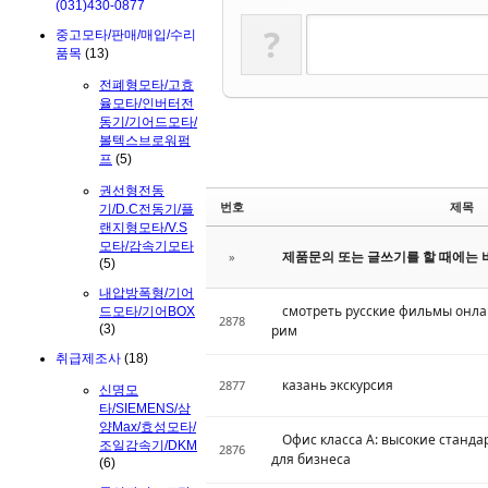
(031)430-0877
?
중고모타/판매/매입/수리
품목
(13)
전폐형모타/고효
율모타/인버터전
동기/기어드모타/
볼텍스브로워펌
프
(5)
권선형전동
번호
제목
기/D.C전동기/플
랜지형모타/V.S
모타/감속기모타
제품문의 또는 글쓰기를 할 때에는 
»
(5)
내압방폭형/기어
смотреть русские фильмы онла
드모타/기어BOX
2878
рим
(3)
취급제조사
(18)
казань экскурсия
2877
신명모
타/SIEMENS/삼
양Max/효성모타/
Офис класса А: высокие станда
조일감속기/DKM
2876
для бизнеса
(6)